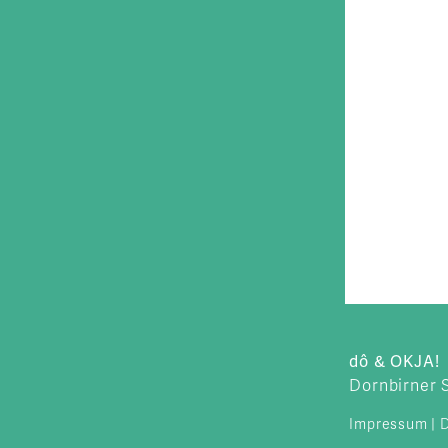
dô & OKJA!
Dornbirner 
Impressum
|
D