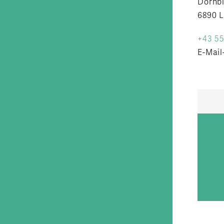
Dornbi
6890 
+43 55
E-Mail