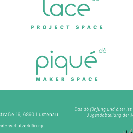
Das dô für jung und älter ist 
Straße 19, 6890 Lustenau
Jugendabteilung der 
atenschutzerklärung