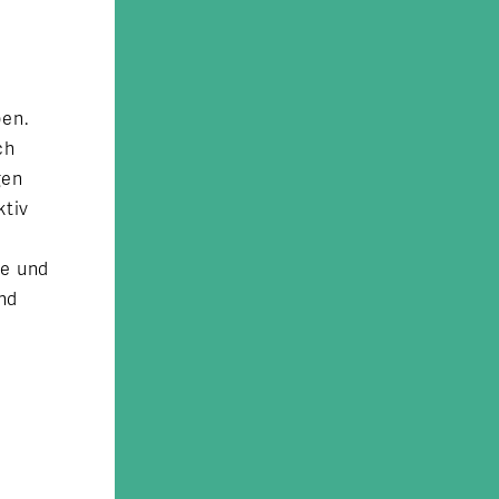
ben.
ch
gen
tiv
ße und
und