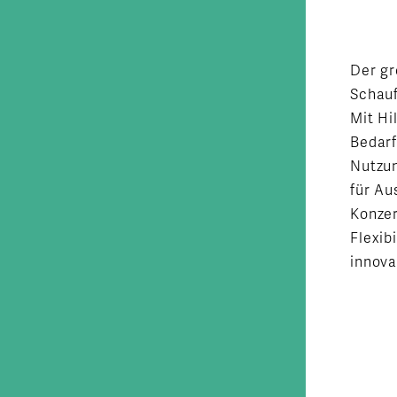
Der gr
Schauf
Mit Hi
Bedarf
Nutzun
für Au
Konzer
Flexib
innova