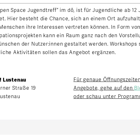
pen Space Jugendtreff“
im
dô
,
ist für Jugendliche
ab 12 
et. Hier
besteht
die Chance, sich an einem Ort aufzuhal
 Menschen
ihre
Interessen vertreten können. In Form vo
ipationsprojekten
kann ein Raum
ganz
nach den
Vorstel
ünschen
der
Nutzer:innen
gestaltet
werden
. Workshops 
iche Aktivitäten sollen das Angebot ergänzen.
! Lustenau
Für genaue Öffnungszeite
rner Straße 19
Angebote, gehe auf den
Bl
Lustenau
oder schau unter Program