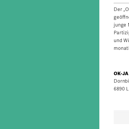
Der „O
geöffn
junge
Partiz
und W
monatl
OK-JA
Dornbi
6890 