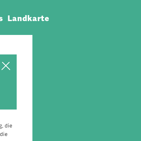
s
Landkarte
, die
die