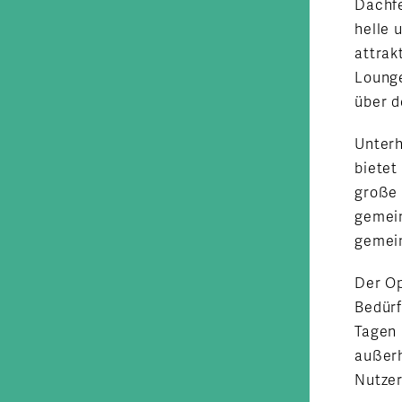
Dachfe
helle 
attrak
Lounge
über d
Unterh
bietet
große 
gemein
gemei
Der Op
Bedürf
Tagen 
außerh
Nutzer