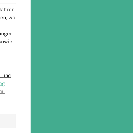
Jahren
ten,
wo
n
lungen
sowie
n und
og
m.