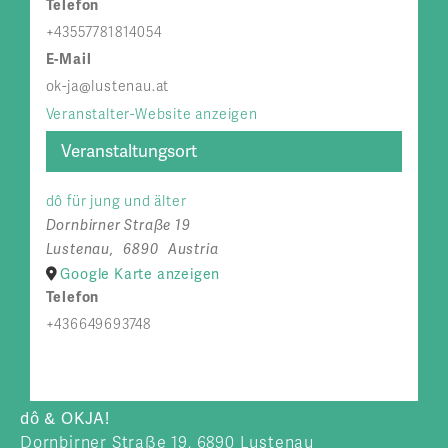
Telefon
+43557781814054
E-Mail
ok-ja@lustenau.at
Veranstalter-Website anzeigen
Veranstaltungsort
dô für jung und älter
Dornbirner Straße 19
Lustenau
,
6890
Austria
Google Karte anzeigen
Telefon
+436649693748
dô & OKJA!
Dornbirner Straße 19, 6890 Lustenau