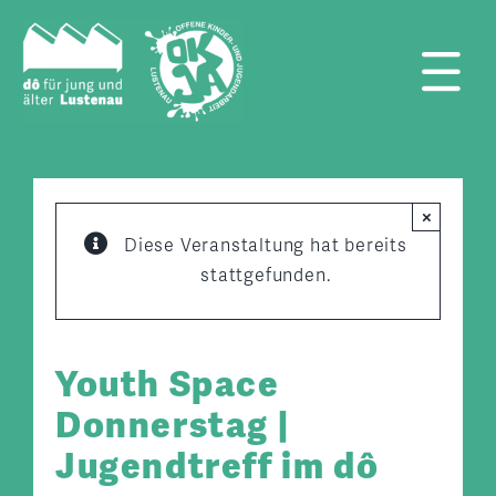
Zum
Inhalt
springen
Tog
Nav
×
Diese Veranstaltung hat bereits
stattgefunden.
Youth Space
Donnerstag |
Jugendtreff im dô