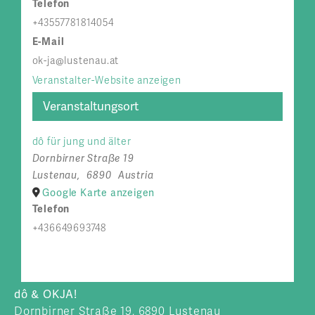
Telefon
+43557781814054
E-Mail
ok-ja@lustenau.at
Veranstalter-Website anzeigen
Veranstaltungsort
dô für jung und älter
Dornbirner Straße 19
Lustenau
,
6890
Austria
Google Karte anzeigen
Telefon
+436649693748
dô & OKJA!
Dornbirner Straße 19, 6890 Lustenau