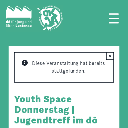
Zum
Inhalt
springen
Tog
Nav
×
Diese Veranstaltung hat bereits
stattgefunden.
Youth Space
Donnerstag |
Jugendtreff im dô