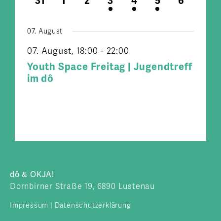
0
0
0
1
1
1
0
31
1
2
3
4
5
6
Veranstaltungen
Veranstaltungen
Veranstaltungen
Veranstaltungen
Veranstaltung
Veranstaltung
Veranstaltung
Veransta
mit
07. August
den
gefilterten
07. August, 18:00
-
22:00
Ergebnissen
Youth Space Freitag | Jugendtreff
aktualisieren
im dô
dô & OKJA!
Dornbirner Straße 19, 6890 Lustenau
Impressum
|
Datenschutzerklärung